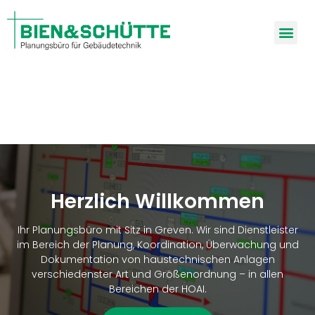
Erstellen von Revisionsunterlagen für haustechnische Bestandsanlagen // Erstellen von Wartungsprofilen // Begleitung bei Abnahmen haustechnischer Anlagen
Gewerküberwachung zur Sicherstellung einer fach- und sachgerechten Ausführung für Generalunternehmer oder andere Gesellschaften
Verbindungsglied zwischen beauftragten Fachfirmen zu Bauherren und/oder anderen Beteiligten ohne planungs- und bauleitenden Tätigkeiten
Herzlich Willkommen
Ihr Planungsbüro mit Sitz in Greven. Wir sind Dienstleister
im Bereich der Planung, Koordination, Überwachung und
Dokumentation von haustechnischen Anlagen
verschiedenster Art und Größenordnung – in allen
Bereichen der HOAI.